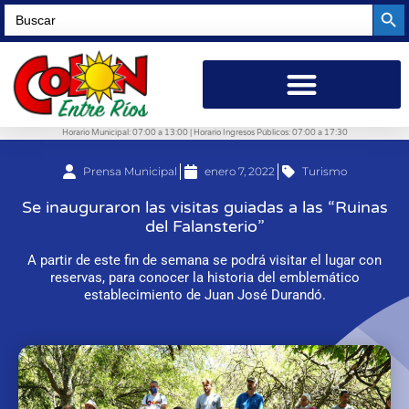
Searc
Search
for:
Horario Municipal: 07:00 a 13:00 | Horario Ingresos Públicos: 07:00 a 17:30
Prensa Municipal
enero 7, 2022
Turismo
Se inauguraron las visitas guiadas a las “Ruinas
del Falansterio”
A partir de este fin de semana se podrá visitar el lugar con
reservas, para conocer la historia del emblemático
establecimiento de Juan José Durandó.