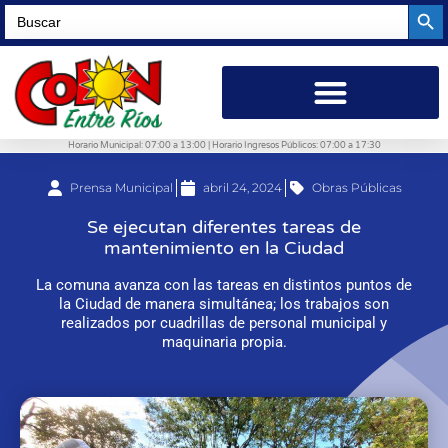
Searc
Search
for:
Horario Municipal: 07:00 a 13:00 | Horario Ingresos Públicos: 07:00 a 17:30
Prensa Municipal
abril 24, 2024
Obras Públicas
Se ejecutan diferentes tareas de
mantenimiento en la Ciudad
La comuna avanza con las tareas en distintos puntos de
la Ciudad de manera simultánea; los trabajos son
realizados por cuadrillas de personal municipal y
maquinaria propia.