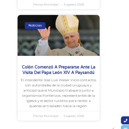
Prensa Municipal
5 agosto, 2026
Noticias
Colón Comenzó A Prepararse Ante La
Visita Del Papa León XIV A Paysandú
El intendente José Luis Walser inició contactos
con autoridades de la ciudad uruguaya y
anticipó que el Municipio trabajará junto a
organismos fronterizos, representantes de la
Iglesia y el sector turístico para recibir a
quienes se trasladen hacia la región.
Prensa Municipal
5 agosto, 2026