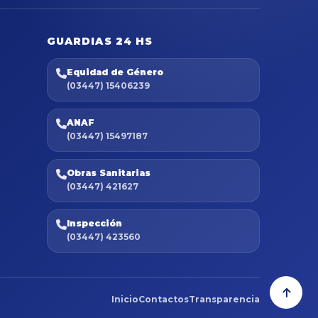
GUARDIAS 24 HS
Equidad de Género
(03447) 15406239
ANAF
(03447) 15497187
Obras Sanitarias
(03447) 421627
Inspección
(03447) 423560
Inicio
Contactos
Transparencia