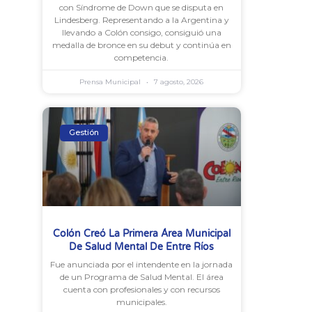
con Síndrome de Down que se disputa en
Lindesberg. Representando a la Argentina y
llevando a Colón consigo, consiguió una
medalla de bronce en su debut y continúa en
competencia.
Prensa Municipal
7 agosto, 2026
Gestión
Colón Creó La Primera Área Municipal
De Salud Mental De Entre Ríos
Fue anunciada por el intendente en la jornada
de un Programa de Salud Mental. El área
cuenta con profesionales y con recursos
municipales.