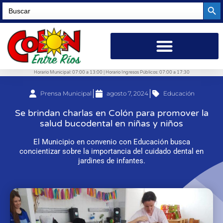
Searc
Search
for:
Horario Municipal: 07:00 a 13:00 | Horario Ingresos Públicos: 07:00 a 17:30
Prensa Municipal
agosto 7, 2024
Educación
Se brindan charlas en Colón para promover la
salud bucodental en niñas y niños
El Municipio en convenio con Educación busca
concientizar sobre la importancia del cuidado dental en
jardines de infantes.