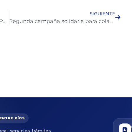
SIGUIENTE
Jóvenes colonenses celebraron su UPD (Último Primer Día) 2024
Segunda campaña solidaria para colaborar con la Fundación Garraham
 ENTRE RÍOS
cal, servicios, trámites,