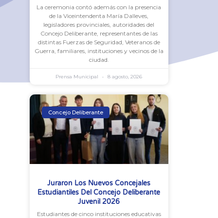
La ceremonia contó además con la presencia
de la Viceintendenta María Dalleves,
legisladores provinciales, autoridades del
Concejo Deliberante, representantes de las
distintas Fuerzas de Seguridad, Veteranos de
Guerra, familiares, instituciones y vecinos de la
ciudad.
Prensa Municipal
8 agosto, 2026
Concejo Deliberante
Juraron Los Nuevos Concejales
Estudiantiles Del Concejo Deliberante
Juvenil 2026
Estudiantes de cinco instituciones educativas