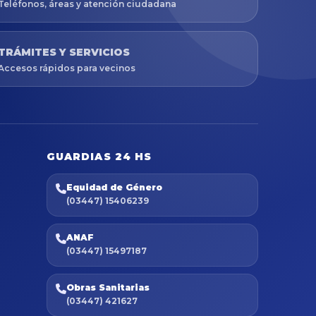
Teléfonos, áreas y atención ciudadana
TRÁMITES Y SERVICIOS
Accesos rápidos para vecinos
GUARDIAS 24 HS
Equidad de Género
(03447) 15406239
ANAF
(03447) 15497187
Obras Sanitarias
(03447) 421627