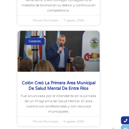
medalla de bronce en su debut y continúa en
competencia.
Prensa Municipal
7 agosto, 2026
Gestión
Colón Creó La Primera Área Municipal
De Salud Mental De Entre Ríos
Fue anunciada por el intendente en la jornada
de un Programa de Salud Mental. El área
cuenta con profesionales y con recursos
municipales.
Prensa Municipal
6 agosto, 2026