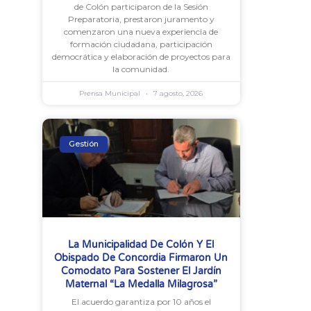
de Colón participaron de la Sesión
Preparatoria, prestaron juramento y
comenzaron una nueva experiencia de
formación ciudadana, participación
democrática y elaboración de proyectos para
la comunidad.
Prensa Municipal
7 agosto, 2026
Gestión
La Municipalidad De Colón Y El
Obispado De Concordia Firmaron Un
Comodato Para Sostener El Jardín
Maternal “La Medalla Milagrosa”
El acuerdo garantiza por 10 años el