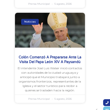
Prensa Municipal
5 agosto, 2026
Noticias
Colón Comenzó A Prepararse Ante La
Visita Del Papa León XIV A Paysandú
El intendente José Luis Walser inició contactos
con autoridades de la ciudad uruguaya y
anticipó que el Municipio trabajará junto a
organismos fronterizos, representantes de la
Iglesia y el sector turístico para recibir a
quienes se trasladen hacia la región.
Prensa Municipal
5 agosto, 2026