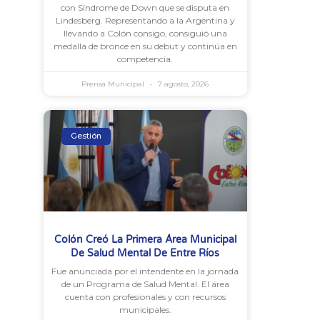
con Síndrome de Down que se disputa en
Lindesberg. Representando a la Argentina y
llevando a Colón consigo, consiguió una
medalla de bronce en su debut y continúa en
competencia.
Prensa Municipal
7 agosto, 2026
Gestión
Colón Creó La Primera Área Municipal
De Salud Mental De Entre Ríos
Fue anunciada por el intendente en la jornada
de un Programa de Salud Mental. El área
cuenta con profesionales y con recursos
municipales.