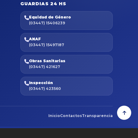
GUARDIAS 24 HS
Equidad de Género
(03447) 15406239
ANAF
(03447) 15497187
Obras Sanitarias
(03447) 421627
Inspección
(03447) 423560
Inicio
Contactos
Transparencia