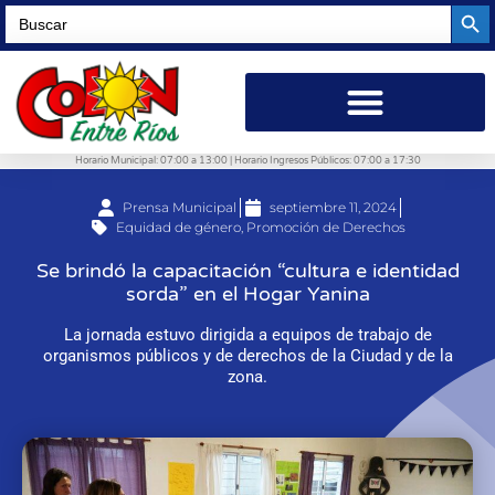
Searc
Search
for:
Horario Municipal: 07:00 a 13:00 | Horario Ingresos Públicos: 07:00 a 17:30
Prensa Municipal
septiembre 11, 2024
Equidad de género
,
Promoción de Derechos
Se brindó la capacitación “cultura e identidad
sorda” en el Hogar Yanina
La jornada estuvo dirigida a equipos de trabajo de
organismos públicos y de derechos de la Ciudad y de la
zona.