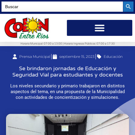
Searc
Search
for:
Horario Municipal: 07:00 a 13:00 | Horario Ingresos Públicos: 07:00 a 17:30
Prensa Municipal
septiembre 15, 2023
Educación
Se brindaron jornadas de Educación y
Seguridad Vial para estudiantes y docentes
Los niveles secundario y primario trabajaron en distintos
aspectos del tema, en una propuesta de la Municipalidad
con actividades de concientización y simulaciones.