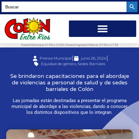
Searc
Search
for:
Horario Municipal: 07:00 a 13:00 | Horario Ingresos Públicos: 07:00 a 17:30
Prensa Municipal
junio 26, 2024
Equidad de género
,
Sedes Barriales
Se brindaron capacitaciones para el abordaje
de violencias a personal de salud y de sedes
barriales de Colón
Las jornadas están destinadas a presentar el programa
municipal de abordaje a las violencias, dando a conocer
los distintos dispositivos que lo integran.