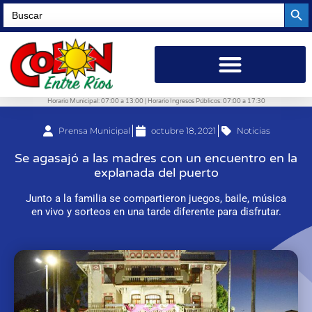
Searc
Search
for:
Horario Municipal: 07:00 a 13:00 | Horario Ingresos Públicos: 07:00 a 17:30
Prensa Municipal
octubre 18, 2021
Noticias
Se agasajó a las madres con un encuentro en la
explanada del puerto
Junto a la familia se compartieron juegos, baile, música
en vivo y sorteos en una tarde diferente para disfrutar.