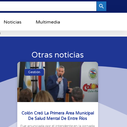
Search Button
Noticias
Multimedia
0
Otras noticias
Gestión
Colón Creó La Primera Área Municipal
De Salud Mental De Entre Ríos
Fue anunciada por el intendente en la jornada