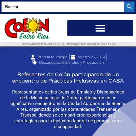
Searc
Search
for:
Horario Municipal: 07:00 a 13:00 | Horario Ingresos Públicos: 07:00 a 17:30
Prensa Municipal
agosto 23, 2024
Discapacidad
,
Empleo y Producción
Referentes de Colón participaron de un
encuentro de Prácticas Inclusivas en CABA
Representantes de las áreas de Empleo y Discapacidad
de la Municipalidad de Colón participaron en un
significativo encuentro en la Ciudad Autónoma de Buenos
Aires, organizado por las comunidades Transener y
Transba, donde se compartieron experiencias y
estrategias para la inclusión laboral de personas con
discapacidad.