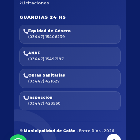
Licitaciones
GUARDIAS 24 HS
Equidad de Género
(03447) 15406239
ANAF
(03447) 15497187
Obras Sanitarias
(03447) 421627
Inspección
(03447) 423560
©
Municipalidad de Colón
· Entre Ríos · 2026