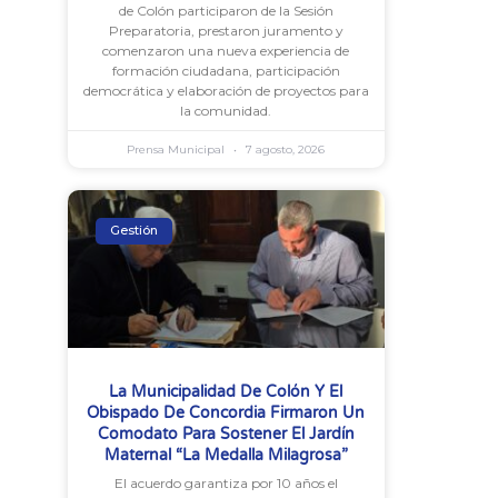
de Colón participaron de la Sesión
Preparatoria, prestaron juramento y
comenzaron una nueva experiencia de
formación ciudadana, participación
democrática y elaboración de proyectos para
la comunidad.
Prensa Municipal
7 agosto, 2026
Gestión
La Municipalidad De Colón Y El
Obispado De Concordia Firmaron Un
Comodato Para Sostener El Jardín
Maternal “La Medalla Milagrosa”
El acuerdo garantiza por 10 años el