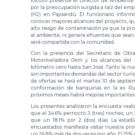
Estuvo presente el Director de Ambiente 
por la preocupación surgida a raíz del em
(H2) en Paysandú. El funcionario informó
conocer mayores alcances del proyecto, que
alto riesgo de contaminación ya que la pr
al ambiente, ni genera efluentes que sean 
será compartida con la comunidad.
Con la presencia del Secretario de Obra
Motoniveladora 0km y los alcances del 
kilómetro cero hasta San José. Tanto la 
son importantes demandas del sector turísti
de ofertas se hará el martes 10 de septie
conformación de banquinas en la ex Rut
próximos meses habrá mejoras importantes 
Los presentes analizaron la encuesta real
que el 34.6% pernoctó 3 (tres) noches; un
que un 18.1% por 2 (dos) días. La estad
encuestados manifiesta visitar nuestra pr
un 26.8% más de dos veces por año. El 15% v