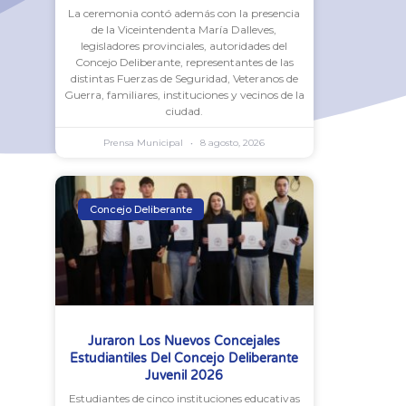
La ceremonia contó además con la presencia
de la Viceintendenta María Dalleves,
legisladores provinciales, autoridades del
Concejo Deliberante, representantes de las
distintas Fuerzas de Seguridad, Veteranos de
Guerra, familiares, instituciones y vecinos de la
ciudad.
Prensa Municipal
8 agosto, 2026
Concejo Deliberante
Juraron Los Nuevos Concejales
Estudiantiles Del Concejo Deliberante
Juvenil 2026
Estudiantes de cinco instituciones educativas