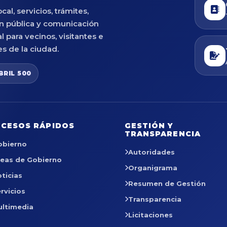
cal, servicios, trámites,
n pública y comunicación
al para vecinos, visitantes e
es de la ciudad.
BRIL 500
CESOS RÁPIDOS
GESTIÓN Y
TRANSPARENCIA
obierno
Autoridades
reas de Gobierno
Organigrama
ticias
Resumen de Gestión
rvicios
Transparencia
ultimedia
Licitaciones