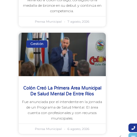
medalla de bronce en su debut y continúa en
competencia.
Prensa Municipal
7 agosto, 2026
Gestión
Colón Creó La Primera Área Municipal
De Salud Mental De Entre Ríos
Fue anunciada por el intendente en la jornada
de un Programa de Salud Mental. El área
cuenta con profesionales y con recursos
municipales.
Prensa Municipal
6 agosto, 2026