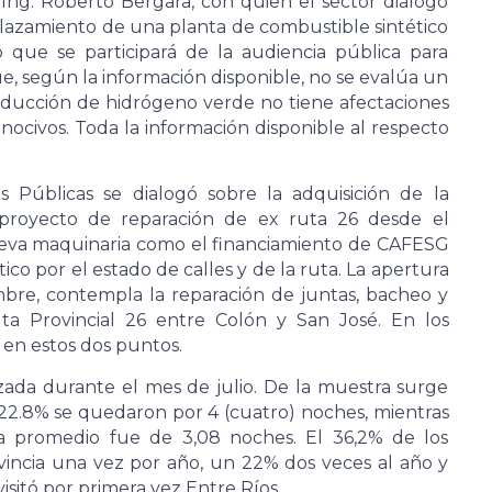
Ing. Roberto Bergara, con quien el sector dialogó
plazamiento de una planta de combustible sintético
 que se participará de la audiencia pública para
, según la información disponible, no se evalúa un
oducción de hidrógeno verde no tiene afectaciones
nocivos. Toda la información disponible al respecto
s Públicas se dialogó sobre la adquisición de la
proyecto de reparación de ex ruta 26 desde el
nueva maquinaria como el financiamiento de CAFESG
co por el estado de calles y de la ruta. La apertura
mbre, contempla la reparación de juntas, bacheo y
a Provincial 26 entre Colón y San José. En los
en estos dos puntos.
izada durante el mes de julio. De la muestra surge
 22.8% se quedaron por 4 (cuatro) noches, mientras
ía promedio fue de 3,08 noches. El 36,2% de los
ovincia una vez por año, un 22% dos veces al año y
isitó por primera vez Entre Ríos.