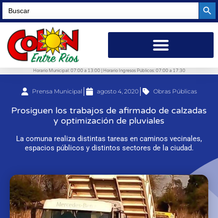
Searc
Search
for:
Horario Municipal: 07:00 a 13:00 | Horario Ingresos Públicos: 07:00 a 17:30
Prensa Municipal
agosto 4, 2020
Obras Públicas
Prosiguen los trabajos de afirmado de calzadas
y optimización de pluviales
La comuna realiza distintas tareas en caminos vecinales,
espacios públicos y distintos sectores de la ciudad.