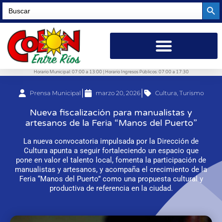
Searc
Search
for:
Horario Municipal: 07:00 a 13:00 | Horario Ingresos Públicos: 07:00 a 17:30
Prensa Municipal
marzo 20, 2026
Cultura
,
Turismo
Nueva fiscalización para manualistas y
artesanos de la Feria “Manos del Puerto”
La nueva convocatoria impulsada por la Dirección de
Cultura apunta a seguir fortaleciendo un espacio que
pone en valor el talento local, fomenta la participación de
manualistas y artesanos, y acompaña el crecimiento de la
Feria “Manos del Puerto” como una propuesta cultural y
productiva de referencia en la ciudad.