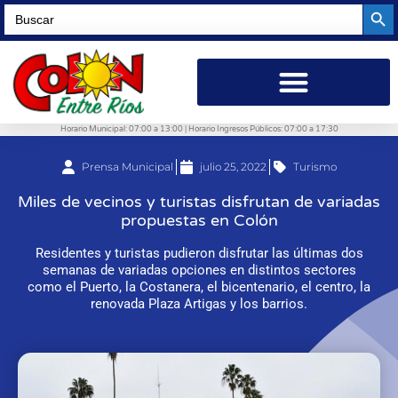
Searc
Search
for:
Horario Municipal: 07:00 a 13:00 | Horario Ingresos Públicos: 07:00 a 17:30
Prensa Municipal
julio 25, 2022
Turismo
Miles de vecinos y turistas disfrutan de variadas
propuestas en Colón
Residentes y turistas pudieron disfrutar las últimas dos
semanas de variadas opciones en distintos sectores
como el Puerto, la Costanera, el bicentenario, el centro, la
renovada Plaza Artigas y los barrios.