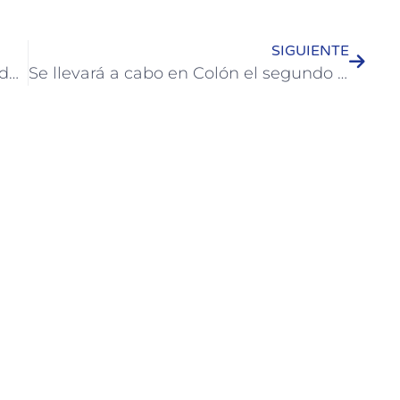
SIGUIENTE
Miles de vecinos y turistas disfrutan de variadas propuestas en Colón
Se llevará a cabo en Colón el segundo encuentro contra el Bullying, Ciberbullying y Grooming