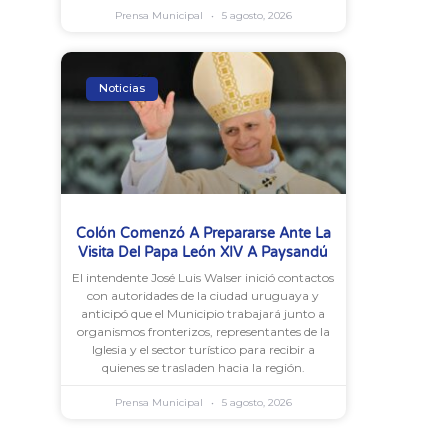
Prensa Municipal
5 agosto, 2026
Noticias
Colón Comenzó A Prepararse Ante La
Visita Del Papa León XIV A Paysandú
El intendente José Luis Walser inició contactos
con autoridades de la ciudad uruguaya y
anticipó que el Municipio trabajará junto a
organismos fronterizos, representantes de la
Iglesia y el sector turístico para recibir a
quienes se trasladen hacia la región.
Prensa Municipal
5 agosto, 2026