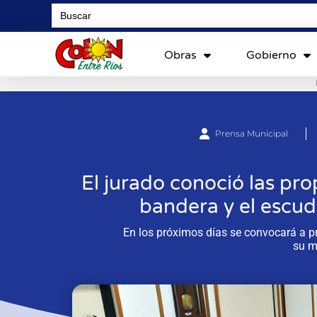
Search
for:
Obras
Gobierno
Prensa Municipal
El jurado conoció las pro
bandera y el escud
En los próximos días se convocará a pr
su m