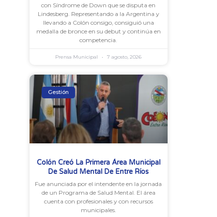
con Síndrome de Down que se disputa en
Lindesberg. Representando a la Argentina y
llevando a Colón consigo, consiguió una
medalla de bronce en su debut y continúa en
competencia.
Prensa Municipal
7 agosto, 2026
Gestión
Colón Creó La Primera Área Municipal
De Salud Mental De Entre Ríos
Fue anunciada por el intendente en la jornada
de un Programa de Salud Mental. El área
cuenta con profesionales y con recursos
municipales.