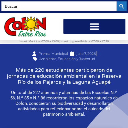
Searc
Search
for:
Horario Municipal: 07:00 a 13:00 | Horario Ingresos Públicos: 07:00 a 17:30
Prensa Municipal
julio 7, 2026
Ambiente
,
Educación y Juventud
Más de 220 estudiantes participaron de
jornadas de educación ambiental en la Reserva
Río de los Pájaros y la Laguna Aguapé
Un total de 227 alumnos y alumnas de las Escuelas N.º
56, N.º 85 y N.º 86 recorrieron los espacios naturales de
Colón, conocieron su biodiversidad y desarrollaron
actividades para reflexionar sobre el cuidado del
patrimonio ambiental.