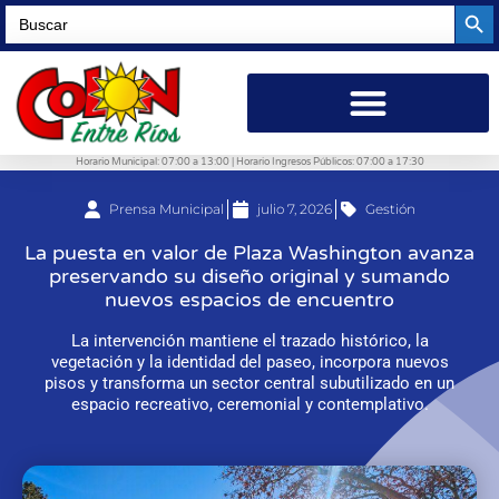
Searc
Search
for:
Horario Municipal: 07:00 a 13:00 | Horario Ingresos Públicos: 07:00 a 17:30
Prensa Municipal
julio 7, 2026
Gestión
La puesta en valor de Plaza Washington avanza
preservando su diseño original y sumando
nuevos espacios de encuentro
La intervención mantiene el trazado histórico, la
vegetación y la identidad del paseo, incorpora nuevos
pisos y transforma un sector central subutilizado en un
espacio recreativo, ceremonial y contemplativo.