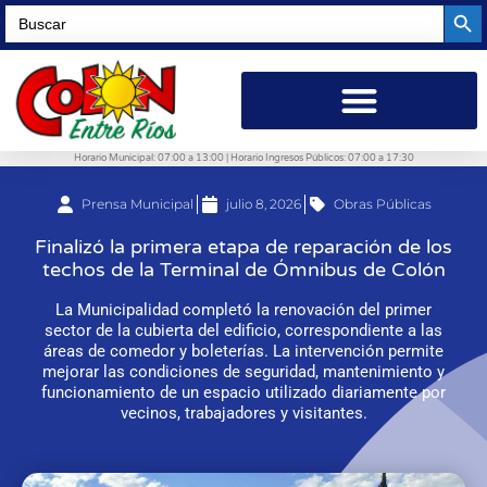
Searc
Search
for:
Horario Municipal: 07:00 a 13:00 | Horario Ingresos Públicos: 07:00 a 17:30
Prensa Municipal
julio 8, 2026
Obras Públicas
Finalizó la primera etapa de reparación de los
techos de la Terminal de Ómnibus de Colón
La Municipalidad completó la renovación del primer
sector de la cubierta del edificio, correspondiente a las
áreas de comedor y boleterías. La intervención permite
mejorar las condiciones de seguridad, mantenimiento y
funcionamiento de un espacio utilizado diariamente por
vecinos, trabajadores y visitantes.