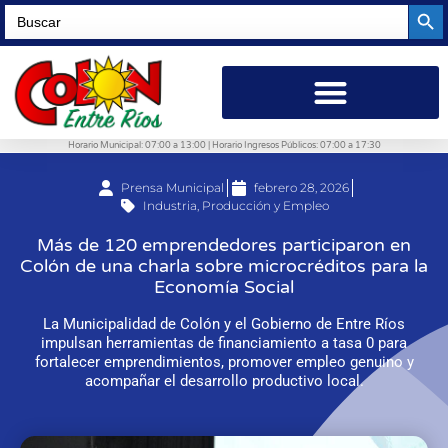
Searc
Search
for:
Horario Municipal: 07:00 a 13:00 | Horario Ingresos Públicos: 07:00 a 17:30
Prensa Municipal
febrero 28, 2026
Industria, Producción y Empleo
Más de 120 emprendedores participaron en
Colón de una charla sobre microcréditos para la
Economía Social
La Municipalidad de Colón y el Gobierno de Entre Ríos
impulsan herramientas de financiamiento a tasa 0 para
fortalecer emprendimientos, promover empleo genuino y
acompañar el desarrollo productivo local.