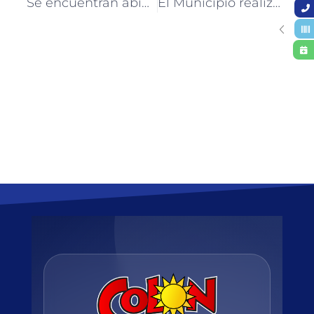
Se encuentran abiertas las inscripciones 2026 al Programa de Apoyo Escolar para Nivel Primario
El Municipio realiza tareas integrales en escuelas de Colón para el inicio del ciclo lectivo 2026