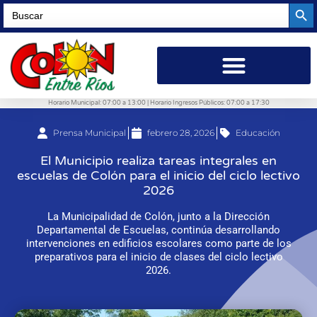
Searc
Search
for:
Horario Municipal: 07:00 a 13:00 | Horario Ingresos Públicos: 07:00 a 17:30
Prensa Municipal
febrero 28, 2026
Educación
El Municipio realiza tareas integrales en
escuelas de Colón para el inicio del ciclo lectivo
2026
La Municipalidad de Colón, junto a la Dirección
Departamental de Escuelas, continúa desarrollando
intervenciones en edificios escolares como parte de los
preparativos para el inicio de clases del ciclo lectivo
2026.