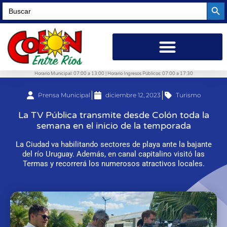
Searc
Search
for:
Horario Municipal: 07:00 a 13:00 | Horario Ingresos Públicos: 07:00 a 17:30
Prensa Municipal
diciembre 12, 2023
Turismo
La TV Pública transmite desde Colón toda la
semana en el inicio de la temporada
La Ciudad va habilitando sectores de playa ante la bajante
del río Uruguay. Además, en canal capitalino visitó las
Termas y recorrerá los numerosos atractivos locales.