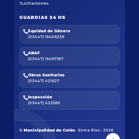
Licitaciones
GUARDIAS 24 HS
Equidad de Género
(03447) 15406239
ANAF
(03447) 15497187
Obras Sanitarias
(03447) 421627
Inspección
(03447) 423560
©
Municipalidad de Colón
· Entre Ríos · 2026