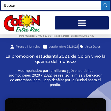
Searc
Search
for:
Horario Municipal: 07:00 a 13:00 | Horario Ingresos Públicos: 07:00 a 17:30
Prensa Municipal
septiembre 25, 2021
Área Joven
La promoción estudiantil 2021 de Colón vivió la
quema del muñeco
Acompañados por familiares y jóvenes de las
promociones 2020 y 2022, se realizó la misa y bendición
de antorchas, para luego desfilar por la Ciudad hasta el
predio.