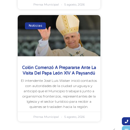
Prensa Municipal
5 agosto, 2026
Noticias
Colón Comenzó A Prepararse Ante La
Visita Del Papa León XIV A Paysandú
El intendente José Luis Walser inició contactos
con autoridades de la ciudad uruguaya y
anticipó que el Municipio trabajará junto a
organismos fronterizos, representantes de la
Iglesia y el sector turístico para recibir a
quienes se trasladen hacia la región.
Prensa Municipal
5 agosto, 2026