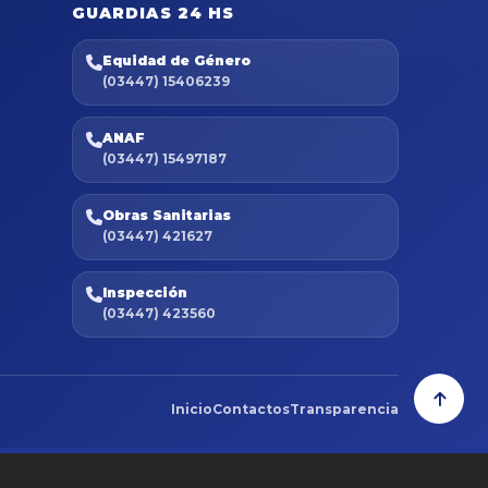
GUARDIAS 24 HS
Equidad de Género
(03447) 15406239
ANAF
(03447) 15497187
Obras Sanitarias
(03447) 421627
Inspección
(03447) 423560
Inicio
Contactos
Transparencia