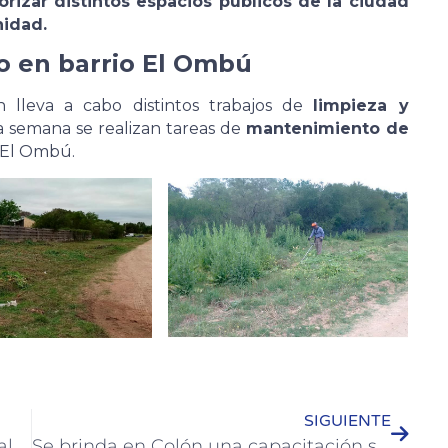
orizar distintos espacios públicos de la ciudad
nidad.
o en barrio El Ombú
 lleva a cabo distintos trabajos de
limpieza y
ta semana se realizan tareas de
mantenimiento de
 El Ombú.
SIGUIENTE
Fue elaborado un trabajo documental sobre el Cementerio de Colón
Se brinda en Colón una capacitación sobre prevención del Dengue