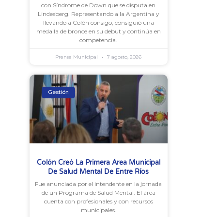
con Síndrome de Down que se disputa en
Lindesberg. Representando a la Argentina y
llevando a Colón consigo, consiguió una
medalla de bronce en su debut y continúa en
competencia.
Prensa Municipal
7 agosto, 2026
Gestión
Colón Creó La Primera Área Municipal
De Salud Mental De Entre Ríos
Fue anunciada por el intendente en la jornada
de un Programa de Salud Mental. El área
cuenta con profesionales y con recursos
municipales.