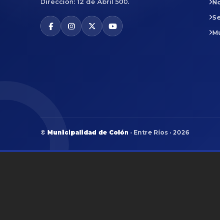
Dirección: 12 de Abril 500.
No
Se
M
©
Municipalidad de Colón
· Entre Ríos · 2026