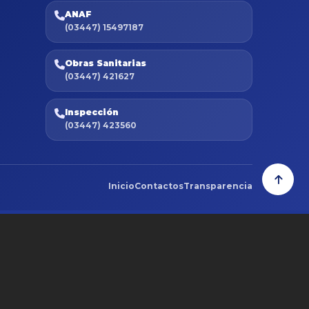
ANAF
(03447) 15497187
Obras Sanitarias
(03447) 421627
Inspección
(03447) 423560
Inicio
Contactos
Transparencia