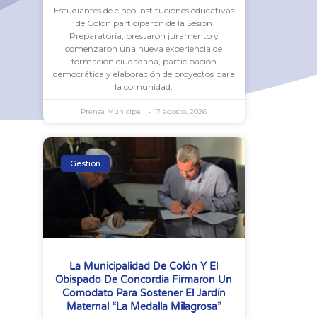
Estudiantes de cinco instituciones educativas
de Colón participaron de la Sesión
Preparatoria, prestaron juramento y
comenzaron una nueva experiencia de
formación ciudadana, participación
democrática y elaboración de proyectos para
la comunidad.
Prensa Municipal
7 agosto, 2026
Gestión
La Municipalidad De Colón Y El
Obispado De Concordia Firmaron Un
Comodato Para Sostener El Jardín
Maternal “La Medalla Milagrosa”