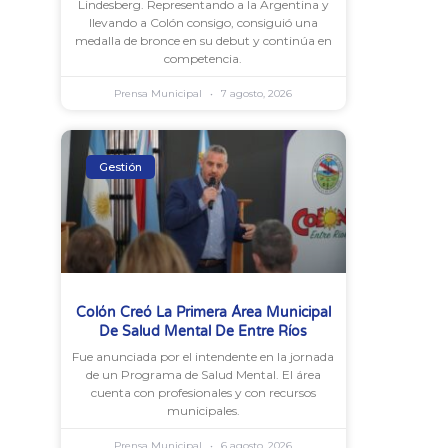
Lindesberg. Representando a la Argentina y
llevando a Colón consigo, consiguió una
medalla de bronce en su debut y continúa en
competencia.
Prensa Municipal
7 agosto, 2026
Gestión
Colón Creó La Primera Área Municipal
De Salud Mental De Entre Ríos
Fue anunciada por el intendente en la jornada
de un Programa de Salud Mental. El área
cuenta con profesionales y con recursos
municipales.
Prensa Municipal
6 agosto, 2026