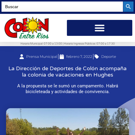
Searc
Search
for:
Horario Municipal: 07:00 a 13:00 | Horario Ingresos Públicos: 07:00 a 17:30
Prensa Municipal
febrero 7, 2022
Deporte
La Dirección de Deportes de Colón acompaña
la colonia de vacaciones en Hughes
A la propuesta se le sumó un campamento. Habrá
bicicleteada y actividades de convivencia.