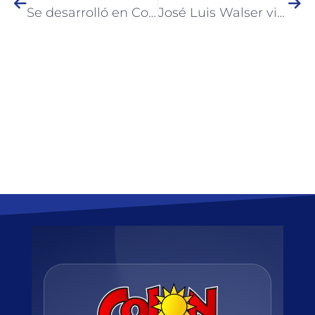
Se desarrolló en Colón el Torneo de Ajedrez “Artesanía 2022”
José Luis Walser visitó el stand de Miraflores, Chaco