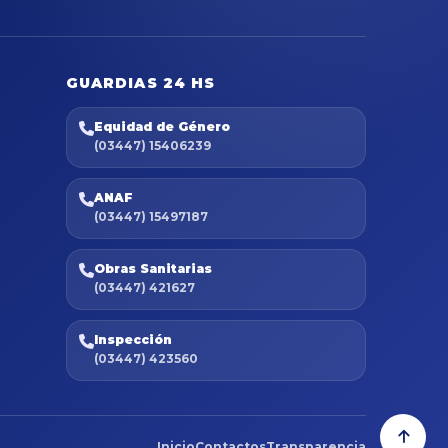
GUARDIAS 24 HS
Equidad de Género
(03447) 15406239
ANAF
(03447) 15497187
Obras Sanitarias
(03447) 421627
Inspección
(03447) 423560
Inicio
Contactos
Transparencia