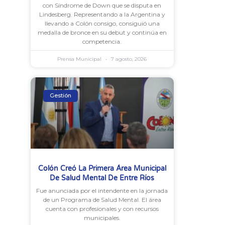
con Síndrome de Down que se disputa en
Lindesberg. Representando a la Argentina y
llevando a Colón consigo, consiguió una
medalla de bronce en su debut y continúa en
competencia.
Prensa Municipal
7 agosto, 2026
Gestión
Colón Creó La Primera Área Municipal
De Salud Mental De Entre Ríos
Fue anunciada por el intendente en la jornada
de un Programa de Salud Mental. El área
cuenta con profesionales y con recursos
municipales.