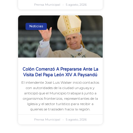
Prensa Municipal
5 agosto, 2026
Noticias
Colón Comenzó A Prepararse Ante La
Visita Del Papa León XIV A Paysandú
El intendente José Luis Walser inició contactos
con autoridades de la ciudad uruguaya y
anticipó que el Municipio trabajará junto a
organismos fronterizos, representantes de la
Iglesia y el sector turístico para recibir a
quienes se trasladen hacia la región.
Prensa Municipal
5 agosto, 2026