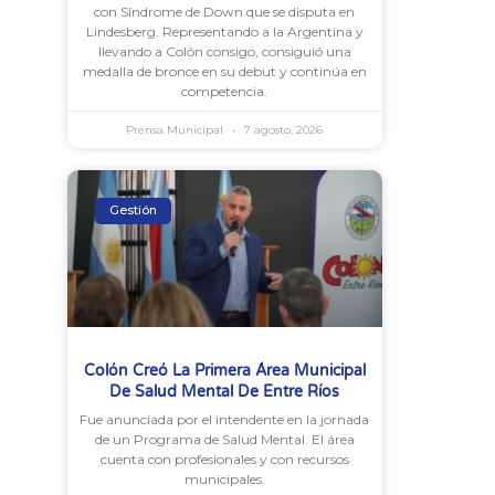
con Síndrome de Down que se disputa en
Lindesberg. Representando a la Argentina y
llevando a Colón consigo, consiguió una
medalla de bronce en su debut y continúa en
competencia.
Prensa Municipal
7 agosto, 2026
Gestión
Colón Creó La Primera Área Municipal
De Salud Mental De Entre Ríos
Fue anunciada por el intendente en la jornada
de un Programa de Salud Mental. El área
cuenta con profesionales y con recursos
municipales.