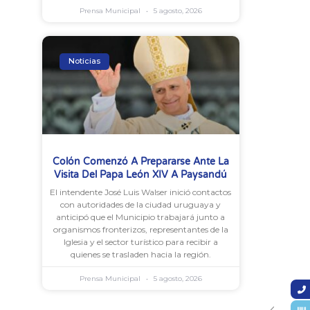
Prensa Municipal
5 agosto, 2026
Noticias
Colón Comenzó A Prepararse Ante La
Visita Del Papa León XIV A Paysandú
El intendente José Luis Walser inició contactos
con autoridades de la ciudad uruguaya y
anticipó que el Municipio trabajará junto a
organismos fronterizos, representantes de la
Iglesia y el sector turístico para recibir a
quienes se trasladen hacia la región.
Prensa Municipal
5 agosto, 2026