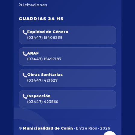
Licitaciones
GUARDIAS 24 HS
Equidad de Género
(03447) 15406239
ANAF
(03447) 15497187
Obras Sanitarias
(03447) 421627
Inspección
(03447) 423560
©
Municipalidad de Colón
· Entre Ríos · 2026