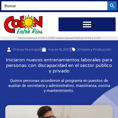
Searc
Search
for:
Horario Municipal: 07:00 a 13:00 | Horario Ingresos Públicos: 07:00 a 17:30
Prensa Municipal
marzo 16, 2021
Empleo y Producción
Iniciaron nuevos entrenamientos laborales para
personas con discapacidad en el sector público
y privado
Quince personas accedieron al programa en puestos de
auxiliar de secretaría y administrativo, maestranza, cocina
y mantenimiento.