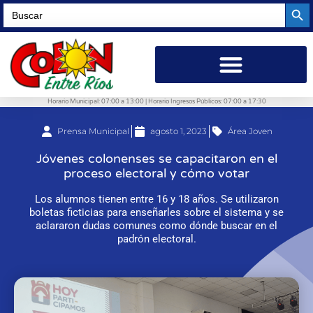
Searc
Search
for:
Horario Municipal: 07:00 a 13:00 | Horario Ingresos Públicos: 07:00 a 17:30
Prensa Municipal
agosto 1, 2023
Área Joven
Jóvenes colonenses se capacitaron en el
proceso electoral y cómo votar
Los alumnos tienen entre 16 y 18 años. Se utilizaron
boletas ficticias para enseñarles sobre el sistema y se
aclararon dudas comunes como dónde buscar en el
padrón electoral.