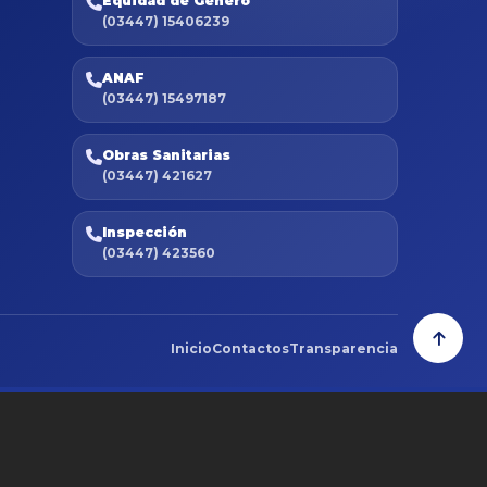
Equidad de Género
(03447) 15406239
ANAF
(03447) 15497187
Obras Sanitarias
(03447) 421627
Inspección
(03447) 423560
Inicio
Contactos
Transparencia