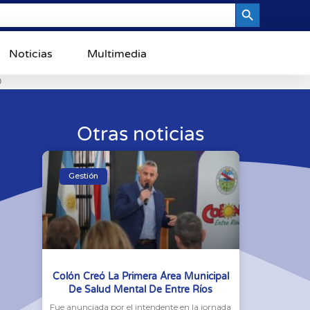
Search Button
Noticias
Multimedia
0
Otras noticias
Gestión
Colón Creó La Primera Área Municipal
De Salud Mental De Entre Ríos
Fue anunciada por el intendente en la jornada