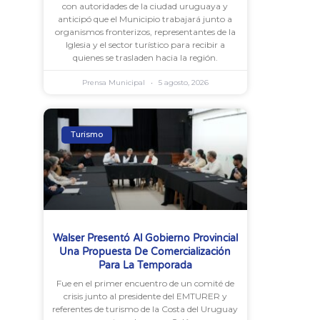
con autoridades de la ciudad uruguaya y
anticipó que el Municipio trabajará junto a
organismos fronterizos, representantes de la
Iglesia y el sector turístico para recibir a
quienes se trasladen hacia la región.
Prensa Municipal
5 agosto, 2026
Turismo
Walser Presentó Al Gobierno Provincial
Una Propuesta De Comercialización
Para La Temporada
Fue en el primer encuentro de un comité de
crisis junto al presidente del EMTURER y
referentes de turismo de la Costa del Uruguay