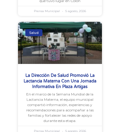
que tuvo lugar en Colón
Prensa Municipal
5 agosto, 2026
Salud
La Dirección De Salud Promovió La
Lactancia Materna Con Una Jornada
Informativa En Plaza Artigas
En el marco de la Semana Mundial de la
Lactancia Materna, el equipo municipal
compartió información, experiencias y
recomendaciones para acompañar a las
familias y fortalecer las redes de apoyo
durante esta etapa.
Prensa Municipal
5 agosto, 2026