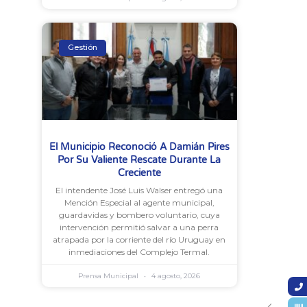
Gestión
El Municipio Reconoció A Damián Pires
Por Su Valiente Rescate Durante La
Creciente
El intendente José Luis Walser entregó una
Mención Especial al agente municipal,
guardavidas y bombero voluntario, cuya
intervención permitió salvar a una perra
atrapada por la corriente del río Uruguay en
inmediaciones del Complejo Termal.
Prensa Municipal
4 agosto, 2026