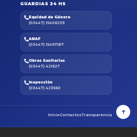
GUARDIAS 24 HS
Equidad de Género
(03447) 15406239
ANAF
(03447) 15497187
Obras Sanitarias
(03447) 421627
Inspección
(03447) 423560
Inicio
Contactos
Transparencia