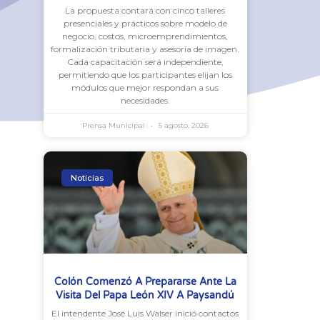
La propuesta contará con cinco talleres
presenciales y prácticos sobre modelo de
negocio, costos, microemprendimientos,
formalización tributaria y asesoría de imagen.
Cada capacitación será independiente,
permitiendo que los participantes elijan los
módulos que mejor respondan a sus
necesidades.
Prensa Municipal
5 agosto, 2026
Noticias
Colón Comenzó A Prepararse Ante La
Visita Del Papa León XIV A Paysandú
El intendente José Luis Walser inició contactos