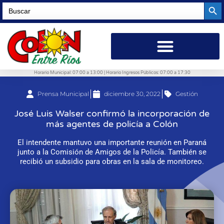
Searc
Search
for:
Horario Municipal: 07:00 a 13:00 | Horario Ingresos Públicos: 07:00 a 17:30
Prensa Municipal
diciembre 30, 2022
Gestión
José Luis Walser confirmó la incorporación de
más agentes de policía a Colón
El intendente mantuvo una importante reunión en Paraná
junto a la Comisión de Amigos de la Policía. También se
recibió un subsidio para obras en la sala de monitoreo.