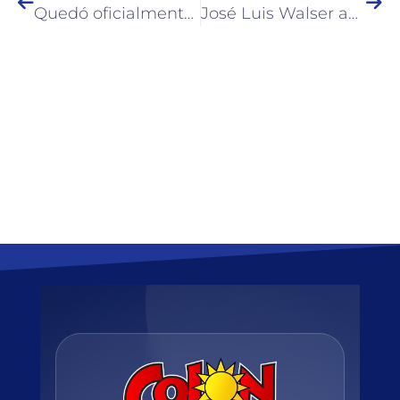
Quedó oficialmente inaugurado el Centro de Desarrollo Infantil en el Barrio San Francisco
José Luis Walser anunció la puesta en marcha del Banco de Tierras de Colón