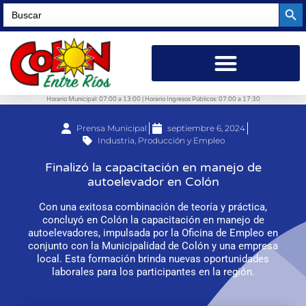
Searc
Search
for:
Horario Municipal: 07:00 a 13:00 | Horario Ingresos Públicos: 07:00 a 17:30
Prensa Municipal
septiembre 6, 2024
Industria, Producción y Empleo
Finalizó la capacitación en manejo de
autoelevador en Colón
Con una exitosa combinación de teoría y práctica,
concluyó en Colón la capacitación en manejo de
autoelevadores, impulsada por la Oficina de Empleo en
conjunto con la Municipalidad de Colón y una empresa
local. Esta formación brinda nuevas oportunidades
laborales para los participantes en la región.