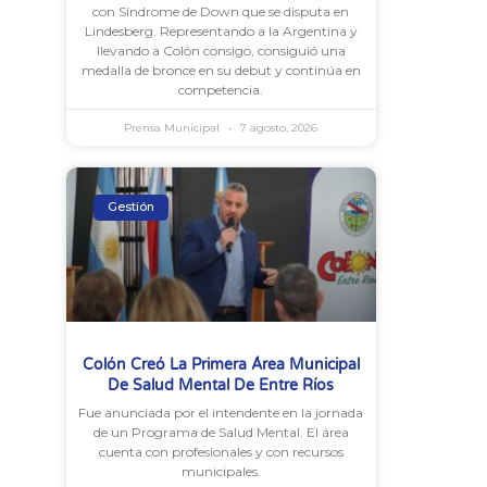
con Síndrome de Down que se disputa en
Lindesberg. Representando a la Argentina y
llevando a Colón consigo, consiguió una
medalla de bronce en su debut y continúa en
competencia.
Prensa Municipal
7 agosto, 2026
Gestión
Colón Creó La Primera Área Municipal
De Salud Mental De Entre Ríos
Fue anunciada por el intendente en la jornada
de un Programa de Salud Mental. El área
cuenta con profesionales y con recursos
municipales.