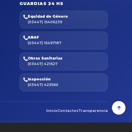
GUARDIAS 24 HS
Equidad de Género
(03447) 15406239
ANAF
(03447) 15497187
Obras Sanitarias
(03447) 421627
Inspección
(03447) 423560
Inicio
Contactos
Transparencia