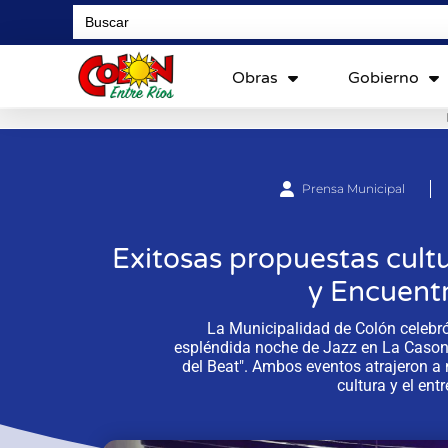
Search
for:
Obras
Gobierno
Prensa Municipal
Exitosas propuestas cult
y Encuentr
La Municipalidad de Colón celebró
espléndida noche de Jazz en La Casona
del Beat". Ambos eventos atrajeron a
cultura y el ent