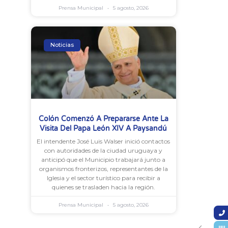
Prensa Municipal
5 agosto, 2026
Noticias
Colón Comenzó A Prepararse Ante La
Visita Del Papa León XIV A Paysandú
El intendente José Luis Walser inició contactos
con autoridades de la ciudad uruguaya y
anticipó que el Municipio trabajará junto a
organismos fronterizos, representantes de la
Iglesia y el sector turístico para recibir a
quienes se trasladen hacia la región.
Prensa Municipal
5 agosto, 2026