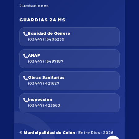
Licitaciones
GUARDIAS 24 HS
Equidad de Género
(03447) 15406239
ANAF
(03447) 15497187
Obras Sanitarias
(03447) 421627
Inspección
(03447) 423560
©
Municipalidad de Colón
· Entre Ríos · 2026