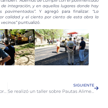
o también:
“Además de cumplir con el pavimentado
 de integración, y en aquellos lugares donde hay
es pavimentados”.
Y agregó para finalizar:
“La
r calidad y el ciento por ciento de esta obra la
 vecinos”
puntualizó.
SIGUIENTE
Gastón Pauls dará una charla sobre prevención en adicciones
Se realizó un taller sobre Pautas Alimentarias durante la gestación y la lactancia