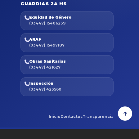
GUARDIAS 24 HS
Equidad de Género
(03447) 15406239
ANAF
(03447) 15497187
Obras Sanitarias
(03447) 421627
Inspección
(03447) 423560
Inicio
Contactos
Transparencia