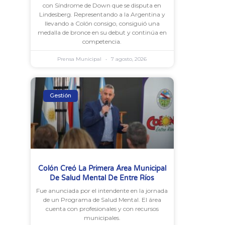
con Síndrome de Down que se disputa en
Lindesberg. Representando a la Argentina y
llevando a Colón consigo, consiguió una
medalla de bronce en su debut y continúa en
competencia.
Prensa Municipal
7 agosto, 2026
Gestión
Colón Creó La Primera Área Municipal
De Salud Mental De Entre Ríos
Fue anunciada por el intendente en la jornada
de un Programa de Salud Mental. El área
cuenta con profesionales y con recursos
municipales.