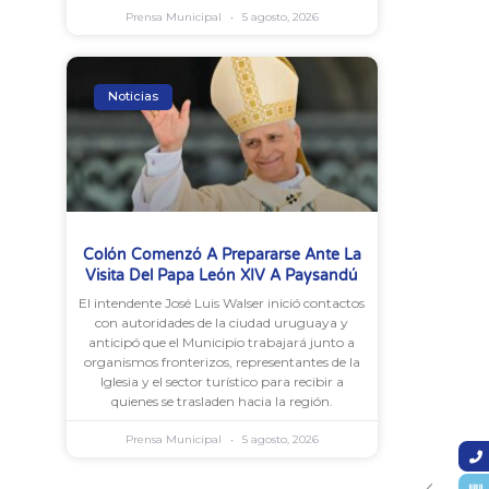
Prensa Municipal
5 agosto, 2026
Noticias
Colón Comenzó A Prepararse Ante La
Visita Del Papa León XIV A Paysandú
El intendente José Luis Walser inició contactos
con autoridades de la ciudad uruguaya y
anticipó que el Municipio trabajará junto a
organismos fronterizos, representantes de la
Iglesia y el sector turístico para recibir a
quienes se trasladen hacia la región.
Prensa Municipal
5 agosto, 2026