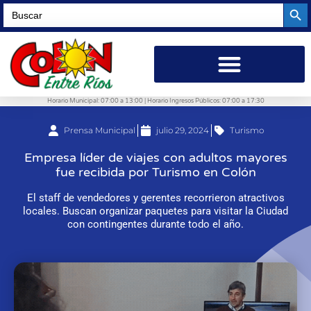
Searc
Search
for:
Horario Municipal: 07:00 a 13:00 | Horario Ingresos Públicos: 07:00 a 17:30
Prensa Municipal
julio 29, 2024
Turismo
Empresa líder de viajes con adultos mayores
fue recibida por Turismo en Colón
El staff de vendedores y gerentes recorrieron atractivos
locales. Buscan organizar paquetes para visitar la Ciudad
con contingentes durante todo el año.