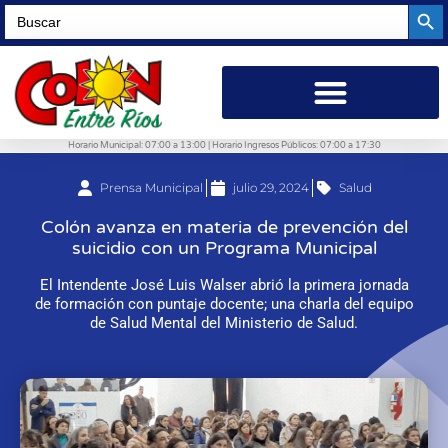
Searc
Search
for:
Horario Municipal: 07:00 a 13:00 | Horario Ingresos Públicos: 07:00 a 17:30
Prensa Municipal
julio 29, 2024
Salud
Colón avanza en materia de prevención del
suicidio con un Programa Municipal
El Intendente José Luis Walser abrió la primera jornada
de formación con puntaje docente; una charla del equipo
de Salud Mental del Ministerio de Salud.