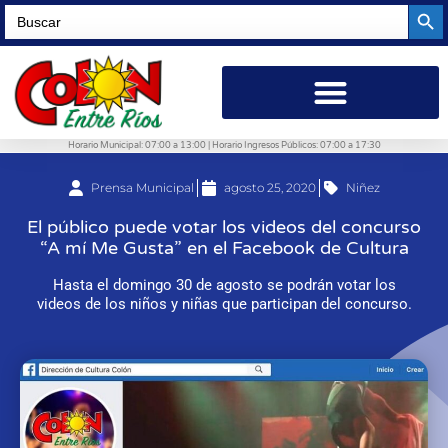
Searc
Search
for:
Horario Municipal: 07:00 a 13:00 | Horario Ingresos Públicos: 07:00 a 17:30
Prensa Municipal
agosto 25, 2020
Niñez
El público puede votar los videos del concurso
“A mí Me Gusta” en el Facebook de Cultura
Hasta el domingo 30 de agosto se podrán votar los
videos de los niños y niñas que participan del concurso.