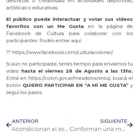
destrezas o creatividad en actividades deportivas,
artísticas o educativas.
El público puede interactuar y votar sus videos
favoritos con un Me Gusta
en la página de
Facebook de Cultura para colaborar con los
participantes. Podés entrar aquí
?? https://www.facebook.com/culturacoloner/
Si aún no participaste, tenés tiempo para enviarnos tu
video
hasta el viernes 28 de Agosto a las 13hs.
Entrá en https://colon.gov.ar/mesdelosninos/, buscá el
botón
QUIERO PARTICIPAR EN “A MÍ ME GUSTA”
y
seguí los pasos.
ANTERIOR
SIGUIENTE
Acondicionan el espacio para el armado del muñeco de PECU
Conforman una mesa de trabajo para un mercado solidario y una feria popular