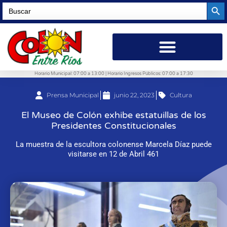
Searc
Search
for:
Horario Municipal: 07:00 a 13:00 | Horario Ingresos Públicos: 07:00 a 17:30
Prensa Municipal
junio 22, 2023
Cultura
El Museo de Colón exhibe estatuillas de los
Presidentes Constitucionales
La muestra de la escultora colonense Marcela Díaz puede
visitarse en 12 de Abril 461