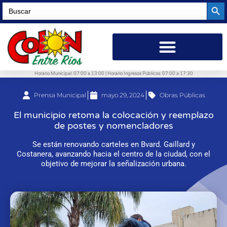
Searc
Search
for:
Horario Municipal: 07:00 a 13:00 | Horario Ingresos Públicos: 07:00 a 17:30
Prensa Municipal
mayo 29, 2024
Obras Públicas
El municipio retoma la colocación y reemplazo
de postes y nomencladores
Se están renovando carteles en Bvard. Gaillard y
Costanera, avanzando hacia el centro de la ciudad, con el
objetivo de mejorar la señalización urbana.