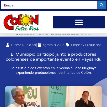
Searc
Search
for:
Horario Municipal: 07:00 a 13:00 | Horario Ingresos Públicos: 07:00 a 17:30
Prensa Municipal
agosto 19, 2022
Empleo y Producción
El Municipio participó junto a productores
colonenses de importante evento en Paysandú
Se asistió a dos eventos en la vecina ciudad uruguaya
exponiendo producciones identitarias de Colón.