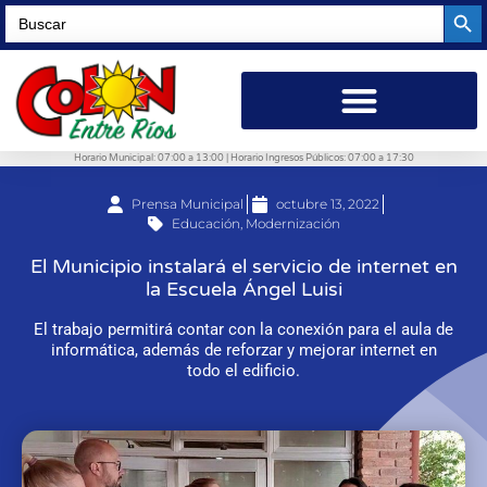
Searc
Search
for:
Horario Municipal: 07:00 a 13:00 | Horario Ingresos Públicos: 07:00 a 17:30
Prensa Municipal
octubre 13, 2022
Educación
,
Modernización
El Municipio instalará el servicio de internet en
la Escuela Ángel Luisi
El trabajo permitirá contar con la conexión para el aula de
informática, además de reforzar y mejorar internet en
todo el edificio.