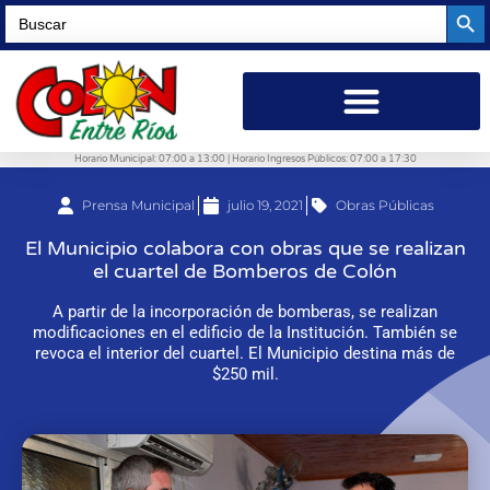
Searc
Search
for:
Horario Municipal: 07:00 a 13:00 | Horario Ingresos Públicos: 07:00 a 17:30
Prensa Municipal
julio 19, 2021
Obras Públicas
El Municipio colabora con obras que se realizan
el cuartel de Bomberos de Colón
A partir de la incorporación de bomberas, se realizan
modificaciones en el edificio de la Institución. También se
revoca el interior del cuartel. El Municipio destina más de
$250 mil.