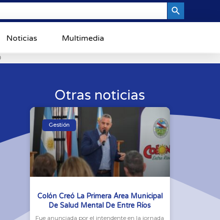
Search Button
Noticias
Multimedia
0
Otras noticias
Gestión
Colón Creó La Primera Área Municipal
De Salud Mental De Entre Ríos
Fue anunciada por el intendente en la jornada