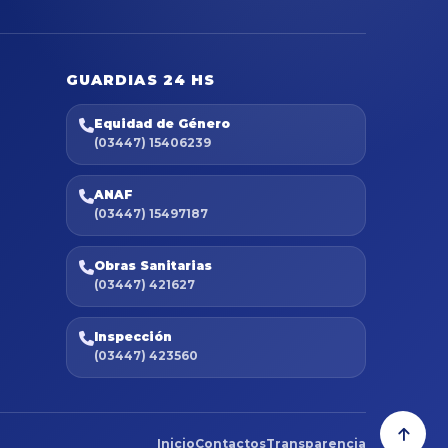
GUARDIAS 24 HS
Equidad de Género
(03447) 15406239
ANAF
(03447) 15497187
Obras Sanitarias
(03447) 421627
Inspección
(03447) 423560
Inicio
Contactos
Transparencia