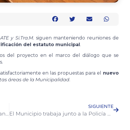
TE y Si.Tra.M.
siguen manteniendo reuniones de
ficación del estatuto municipal
.
los del proyecto en el marco del diálogo que se
s.
satisfactoriamente en las propuestas para el
nuevo
ntas áreas de la Municipalidad
.
SIGUIENTE
Los Adultos Mayores de Colón realizan distintas actividades durante este mes
El Municipio trabaja junto a la Policía en la prevención de violencias