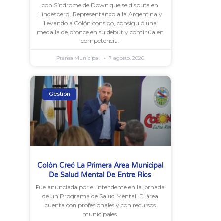
con Síndrome de Down que se disputa en
Lindesberg. Representando a la Argentina y
llevando a Colón consigo, consiguió una
medalla de bronce en su debut y continúa en
competencia.
Prensa Municipal
7 agosto, 2026
Gestión
Colón Creó La Primera Área Municipal
De Salud Mental De Entre Ríos
Fue anunciada por el intendente en la jornada
de un Programa de Salud Mental. El área
cuenta con profesionales y con recursos
municipales.