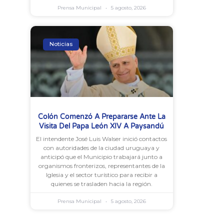
Prensa Municipal
5 agosto, 2026
Noticias
Colón Comenzó A Prepararse Ante La
Visita Del Papa León XIV A Paysandú
El intendente José Luis Walser inició contactos
con autoridades de la ciudad uruguaya y
anticipó que el Municipio trabajará junto a
organismos fronterizos, representantes de la
Iglesia y el sector turístico para recibir a
quienes se trasladen hacia la región.
Prensa Municipal
5 agosto, 2026