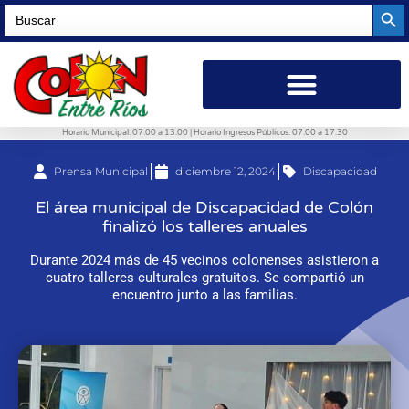
Searc
Search
for:
Horario Municipal: 07:00 a 13:00 | Horario Ingresos Públicos: 07:00 a 17:30
Prensa Municipal
diciembre 12, 2024
Discapacidad
El área municipal de Discapacidad de Colón
finalizó los talleres anuales
Durante 2024 más de 45 vecinos colonenses asistieron a
cuatro talleres culturales gratuitos. Se compartió un
encuentro junto a las familias.